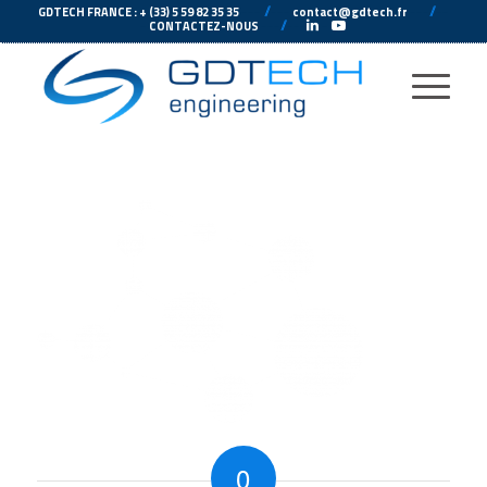
---
//
---
---
//
--
GDTECH FRANCE : + (33) 5 59 82 35 35
contact@gdtech.fr
-
---
//
---
-
CONTACTEZ-NOUS
0