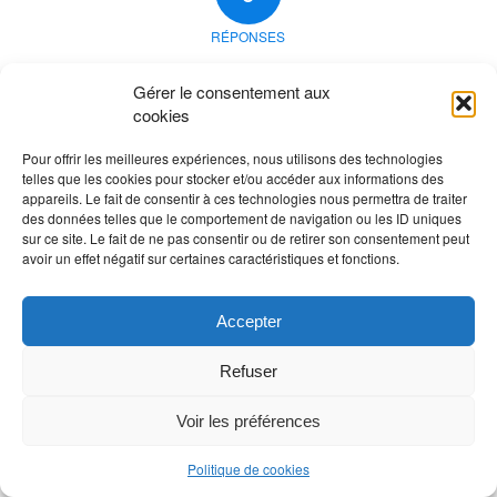
RÉPONSES
Laisser un commentaire
Gérer le consentement aux
cookies
Rejoindre la discussion?
N’hésitez pas à contribuer !
Pour offrir les meilleures expériences, nous utilisons des technologies
Vous devez
vous connecter
pour publier un
telles que les cookies pour stocker et/ou accéder aux informations des
appareils. Le fait de consentir à ces technologies nous permettra de traiter
commentaire.
des données telles que le comportement de navigation ou les ID uniques
sur ce site. Le fait de ne pas consentir ou de retirer son consentement peut
avoir un effet négatif sur certaines caractéristiques et fonctions.
Accepter
Refuser
Voir les préférences
Politique de cookies