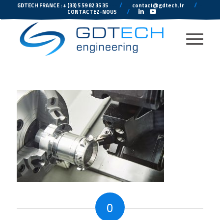
---
//
---
---
//
--
GDTECH FRANCE : + (33) 5 59 82 35 35
contact@gdtech.fr
-
---
//
---
-
CONTACTEZ-NOUS
0