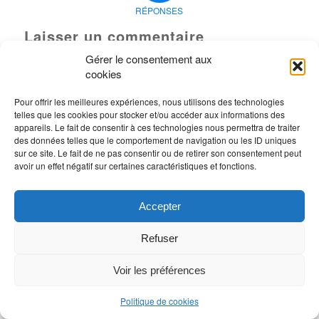
RÉPONSES
Laisser un commentaire
Gérer le consentement aux
Rejoindre la discussion?
cookies
N’hésitez pas à contribuer !
Vous devez
vous connecter
pour publier un
Pour offrir les meilleures expériences, nous utilisons des technologies
telles que les cookies pour stocker et/ou accéder aux informations des
commentaire.
appareils. Le fait de consentir à ces technologies nous permettra de traiter
des données telles que le comportement de navigation ou les ID uniques
sur ce site. Le fait de ne pas consentir ou de retirer son consentement peut
avoir un effet négatif sur certaines caractéristiques et fonctions.
Accepter
Refuser
Voir les préférences
Politique de cookies