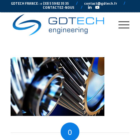
---
//
---
---
//
--
GDTECH FRANCE : + (33) 5 59 82 35 35
contact@gdtech.fr
-
---
//
---
-
CONTACTEZ-NOUS
0