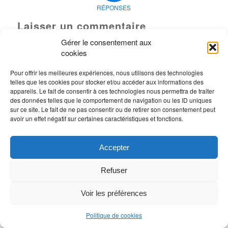
RÉPONSES
Laisser un commentaire
Gérer le consentement aux
Rejoindre la discussion?
cookies
N’hésitez pas à contribuer !
Vous devez
vous connecter
pour publier un
Pour offrir les meilleures expériences, nous utilisons des technologies
telles que les cookies pour stocker et/ou accéder aux informations des
commentaire.
appareils. Le fait de consentir à ces technologies nous permettra de traiter
des données telles que le comportement de navigation ou les ID uniques
sur ce site. Le fait de ne pas consentir ou de retirer son consentement peut
avoir un effet négatif sur certaines caractéristiques et fonctions.
Accepter
Refuser
Voir les préférences
Politique de cookies