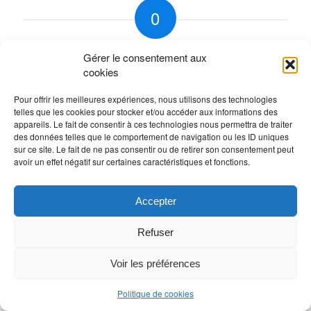
0
RÉPONSES
Gérer le consentement aux
Laisser un commentaire
cookies
Rejoindre la discussion?
Pour offrir les meilleures expériences, nous utilisons des technologies
N’hésitez pas à contribuer !
telles que les cookies pour stocker et/ou accéder aux informations des
appareils. Le fait de consentir à ces technologies nous permettra de traiter
Vous devez
vous connecter
pour publier un
des données telles que le comportement de navigation ou les ID uniques
sur ce site. Le fait de ne pas consentir ou de retirer son consentement peut
commentaire.
avoir un effet négatif sur certaines caractéristiques et fonctions.
Accepter
Refuser
Voir les préférences
Politique de cookies