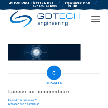
---
//
---
---
//
--
GDTECH FRANCE : + (33) 5 59 82 35 35
contact@gdtech.fr
-
---
//
---
-
CONTACTEZ-NOUS
0
RÉPONSES
Laisser un commentaire
Rejoindre la discussion?
N’hésitez pas à contribuer !